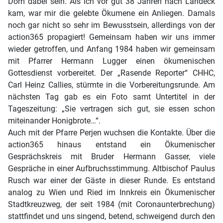
Dom dabei sein. Als ich vor gut 38 Jahren nach Landeck
kam, war mir die gelebte Ökumene ein Anliegen. Damals
noch gar nicht so sehr im Bewusstsein, allerdings von der
action365 propagiert! Gemeinsam haben wir uns immer
wieder getroffen, und Anfang 1984 haben wir gemeinsam
mit Pfarrer Hermann Lugger einen ökumenischen
Gottesdienst vorbereitet. Der „Rasende Reporter“ CHHC,
Carl Heinz Callies, stürmte in die Vorbereitungsrunde. Am
nächsten Tag gab es ein Foto samt Untertitel in der
Tageszeitung: „Sie vertragen sich gut, sie essen schon
miteinander Honigbrote…“.
Auch mit der Pfarre Perjen wuchsen die Kontakte. Über die
action365 hinaus entstand ein Ökumenischer
Gesprächskreis mit Bruder Hermann Gasser, viele
Gespräche in einer Aufbruchsstimmung. Altbischof Paulus
Rusch war einer der Gäste in dieser Runde. Es entstand
analog zu Wien und Ried im Innkreis ein Ökumenischer
Stadtkreuzweg, der seit 1984 (mit Coronaunterbrechung)
stattfindet und uns singend, betend, schweigend durch den