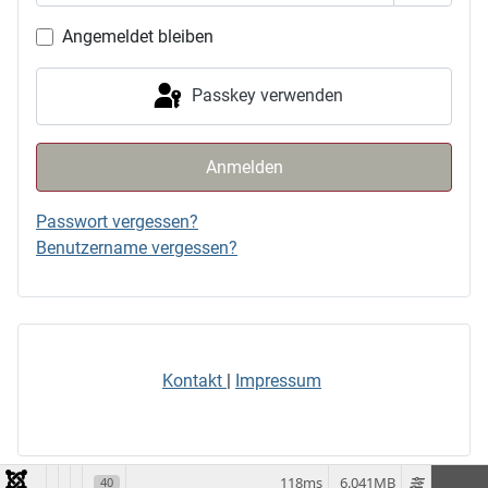
Passwor
Angemeldet bleiben
Passkey verwenden
Anmelden
Passwort vergessen?
Benutzername vergessen?
Kontakt
|
Impressum
118ms
6.041MB
40