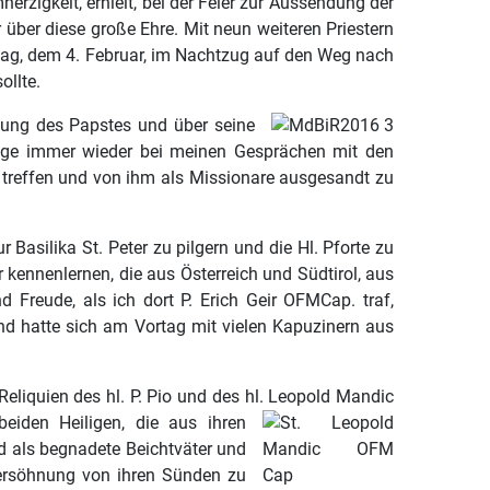
rzigkeit, erhielt, bei der Feier zur Aussendung der
über diese große Ehre. Mit neun weiteren Priestern
tag, dem 4. Februar, im Nachtzug auf den Weg nach
ollte.
adung des Papstes und über seine
 Folge immer wieder bei meinen Gesprächen mit den
u treffen und von ihm als Missionare ausgesandt zu
Basilika St. Peter zu pilgern und die Hl. Pforte zu
ennenlernen, die aus Österreich und Südtirol, aus
Freude, als ich dort P. Erich Geir OFMCap. traf,
d hatte sich am Vortag mit vielen Kapuzinern aus
eliquien des hl. P. Pio und des hl. Leopold Mandic
eiden Heiligen, die aus ihren
d als begnadete Beichtväter und
Versöhnung von ihren Sünden zu