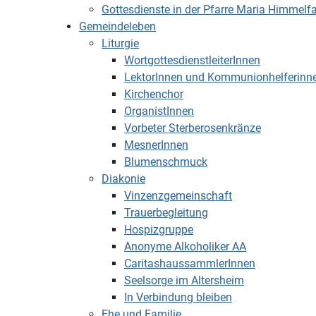
Gottesdienste in der Pfarre Maria Himmelfa
Gemeindeleben
Liturgie
WortgottesdienstleiterInnen
LektorInnen und Kommunionhelferinn
Kirchenchor
OrganistInnen
Vorbeter Sterberosenkränze
MesnerInnen
Blumenschmuck
Diakonie
Vinzenzgemeinschaft
Trauerbegleitung
Hospizgruppe
Anonyme Alkoholiker AA
CaritashaussammlerInnen
Seelsorge im Altersheim
In Verbindung bleiben
Ehe und Familie