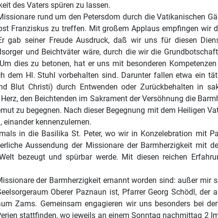
keit des Vaters spüren zu lassen.
issionare rund um den Petersdom durch die Vatikanischen Gärt
st Franziskus zu treffen. Mit großem Applaus empfingen wir d
 Er gab seiner Freude Ausdruck, daß wir uns für diesen Diens
sorger und Beichtväter wäre, durch die wir die Grundbotschaft
 Um dies zu betonen, hat er uns mit besonderen Kompetenzen 
 dem Hl. Stuhl vorbehalten sind. Darunter fallen etwa ein tät
nd Blut Christi) durch Entwenden oder Zurückbehalten in sak
s Herz, den Beichtenden im Sakrament der Versöhnung die Barmh
emut zu begegnen. Nach dieser Begegnung mit dem Heiligen Vate
n, einander kennenzulernen.
s in die Basilika St. Peter, wo wir in Konzelebration mit P
ierliche Aussendung der Missionare der Barmherzigkeit mit de
 Welt bezeugt und spürbar werde. Mit diesen reichen Erfah
Missionare der Barmherzigkeit ernannt worden sind: außer mir s
Seelsorgeraum Oberer Paznaun ist, Pfarrer Georg Schödl, der als
um Zams. Gemeinsam engagieren wir uns besonders bei den 
Perjen stattfinden, wo jeweils an einem Sonntag nachmittag 