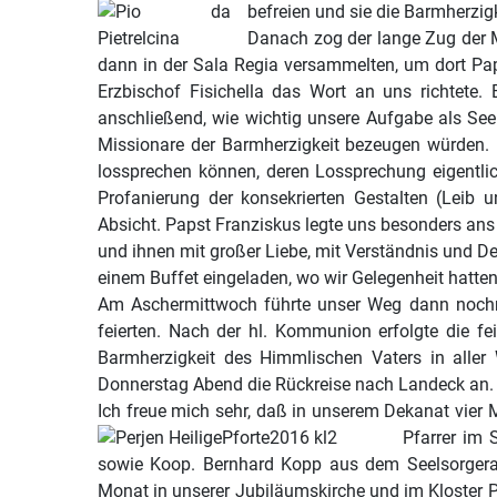
befreien und sie die Barmherzig
Danach zog der lange Zug der M
dann in der Sala Regia versammelten, um dort Pap
Erzbischof Fisichella das Wort an uns richtete.
anschließend, wie wichtig unsere Aufgabe als Seel
Missionare der Barmherzigkeit bezeugen würden.
lossprechen können, deren Lossprechung eigentlich
Profanierung der konsekrierten Gestalten (Leib u
Absicht. Papst Franziskus legte uns besonders an
und ihnen mit großer Liebe, mit Verständnis und D
einem Buffet eingeladen, wo wir Gelegenheit hatte
Am Aschermittwoch führte unser Weg dann nochmal
feierten. Nach der hl. Kommunion erfolgte die fe
Barmherzigkeit des Himmlischen Vaters in aller
Donnerstag Abend die Rückreise nach Landeck an.
Ich freue mich sehr, daß in unserem Dekanat vier 
Pfarrer im 
sowie Koop. Bernhard Kopp aus dem Seelsorgera
Monat in unserer Jubiläumskirche und im Kloster 