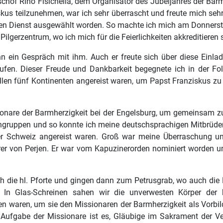
hof Rino Fisichella, dem Organisator des Jubeljahres der Barmhe
kus teilzunehmen, war ich sehr überrascht und freute mich sehr 
esen Dienst ausgewählt worden. So machte ich mich am Donners
erzentrum, wo ich mich für die Feierlichkeiten akkreditieren s
nn ein Gespräch mit ihm. Auch er freute sich über diese Einl
zurufen. Dieser Freude und Dankbarkeit begegnete ich in der
llen fünf Kontinenten angereist waren, um Papst Franziskus z
onare der Barmherzigkeit bei der Engelsburg, um gemeinsam zur 
gruppen und so konnte ich meine deutschsprachigen Mitbrüder k
r Schweiz angereist waren.
Groß war meine Überraschung und 
 von Perjen. Er war vom Kapuzinerorden nominiert worden un
ch die hl. Pforte und gingen dann zum Petrusgrab, wo auch die R
In Glas-Schreinen sahen wir die unverwesten Körper der b
n waren, um sie den Missionaren der Barmherzigkeit als Vorbil
e Aufgabe der Missionare ist es, Gläubige im Sakrament der 