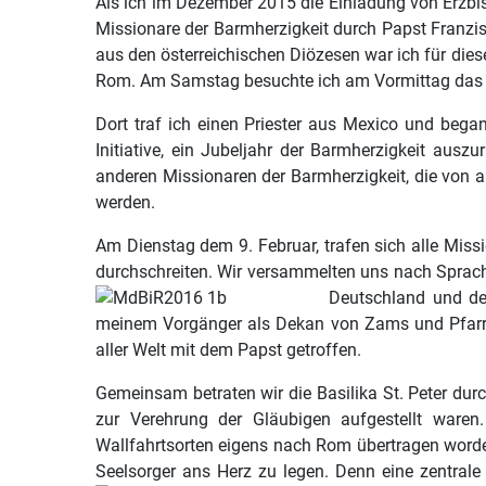
Als ich im Dezember 2015 die Einladung von Erzbisc
Missionare der Barmherzigkeit durch Papst Franzis
aus den österreichischen Diözesen war ich für di
Rom. Am Samstag besuchte ich am Vormittag das Pilg
Dort traf ich einen Priester aus Mexico und bega
Initiative, ein Jubeljahr der Barmherzigkeit aus
anderen Missionaren der Barmherzigkeit, die von a
werden.
Am Dienstag dem 9. Februar, trafen sich alle Missi
durchschreiten. Wir versammelten uns nach Sprach
Deutschland und de
meinem Vorgänger als Dekan von Zams und Pfarrer
aller Welt mit dem Papst getroffen.
Gemeinsam betraten wir die Basilika St. Peter dur
zur Verehrung der Gläubigen aufgestellt waren.
Wallfahrtsorten eigens nach Rom übertragen worde
Seelsorger ans Herz zu legen. Denn eine zentral