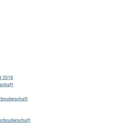
t 2018
schaft
zbruderschaft
nzbruderschaft